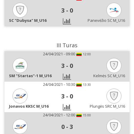
3
-
0
SC "Dubysa" M_U16
Panevėžio SC M_U16
III Turas
24/04/2021 - 09:00
12:00
3
-
0
SM "Startas"-1 M_U16
Kelmės SC M_U16
24/04/2021 - 10:30
13:30
3
-
0
Jonavos KKSC M_U16
Plungės SRC M_U16
24/04/2021 - 12:00
15:00
0
-
3