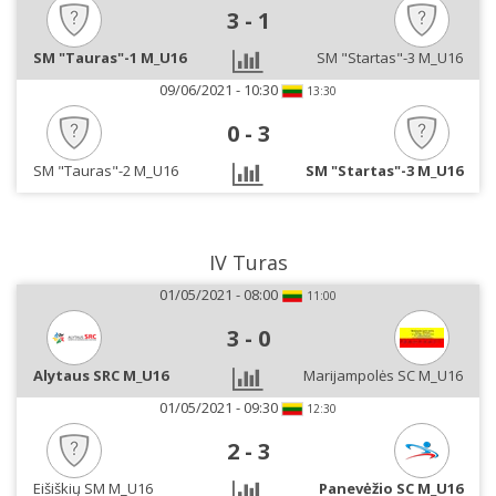
3
-
1
SM "Tauras"-1 M_U16
SM "Startas"-3 M_U16
09/06/2021 - 10:30
13:30
0
-
3
SM "Tauras"-2 M_U16
SM "Startas"-3 M_U16
IV Turas
01/05/2021 - 08:00
11:00
3
-
0
Alytaus SRC M_U16
Marijampolės SC M_U16
01/05/2021 - 09:30
12:30
2
-
3
Eišiškių SM M_U16
Panevėžio SC M_U16