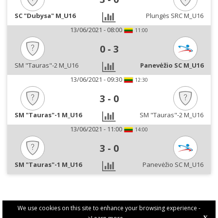
SC "Dubysa" M_U16
Plungės SRC M_U16
13/06/2021 - 08:00
11:00
0
-
3
SM "Tauras"-2 M_U16
Panevėžio SC M_U16
13/06/2021 - 09:30
12:30
3
-
0
SM "Tauras"-1 M_U16
SM "Tauras"-2 M_U16
13/06/2021 - 11:00
14:00
3
-
0
SM "Tauras"-1 M_U16
Panevėžio SC M_U16
We use cookies on this site to enhance your browsing experience -