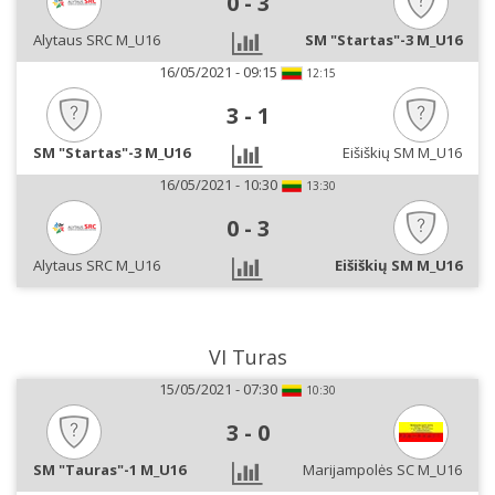
0
-
3
Alytaus SRC M_U16
SM "Startas"-3 M_U16
16/05/2021 - 09:15
12:15
3
-
1
SM "Startas"-3 M_U16
Eišiškių SM M_U16
16/05/2021 - 10:30
13:30
0
-
3
Alytaus SRC M_U16
Eišiškių SM M_U16
VI Turas
15/05/2021 - 07:30
10:30
3
-
0
SM "Tauras"-1 M_U16
Marijampolės SC M_U16