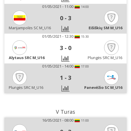
01/05/2021 - 11:00
14:00
0
-
3
Marijampolės SC M_U16
Eišiškių SM M_U16
01/05/2021 - 12:30
15:30
3
-
0
Alytaus SRC M_U16
Plungės SRC M_U16
01/05/2021 - 14:00
17:00
1
-
3
Plungės SRC M_U16
Panevėžio SC M_U16
V Turas
16/05/2021 - 08:00
11:00