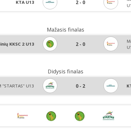
KTA U13
2
-
0
U
Mažasis finalas
Ma
inių KKSC 2 U13
2
-
0
U
Didysis finalas
 "STARTAS" U13
0
-
2
K