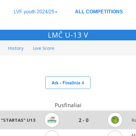
LVF youth 2024/25
ALL COMPETITIONS
LMČ U-13 V
History
Live Score
Atk - Finalinis 4
Pusfinaliai
 "STARTAS" U13
2
-
0
R
Ma