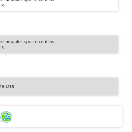
13
rijampolės sporto centras
13
TA U13