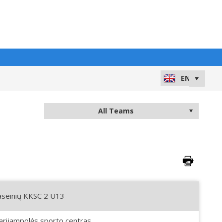
aseinių KKSC 2 U13
rijampolės sporto centras