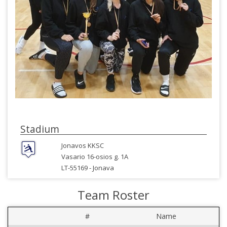
Stadium
Jonavos KKSC
Vasario 16-osios g. 1A
LT-55169 -
Jonava
Team Roster
#
Name