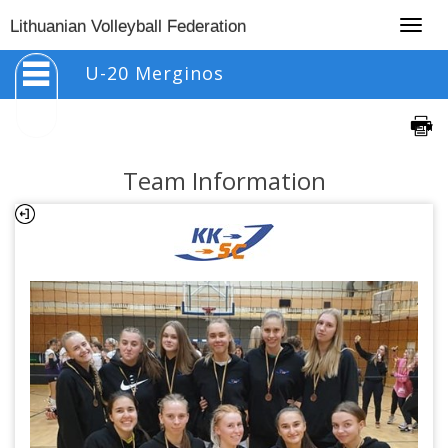
Togg
Lithuanian Volleyball Federation
navig
U-20 Merginos
Team Information