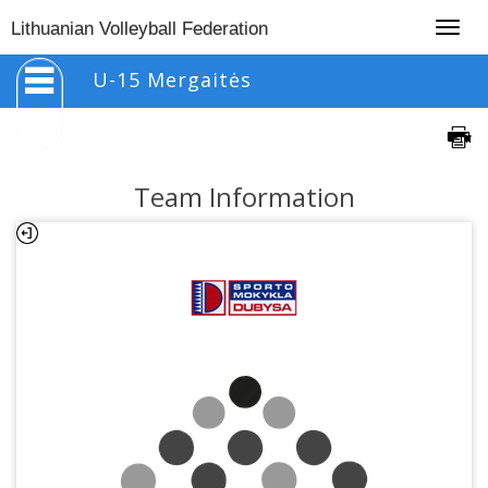
Togg
Lithuanian Volleyball Federation
navig
U-15 Mergaitės
Team Information