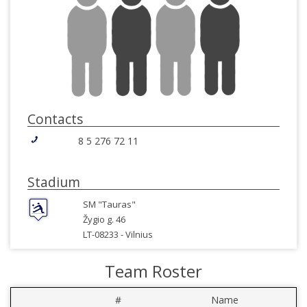
Contacts
8 5 276 72 11
Stadium
SM "Tauras"
Žygio g. 46
LT-08233 -
Vilnius
Team Roster
#
Name