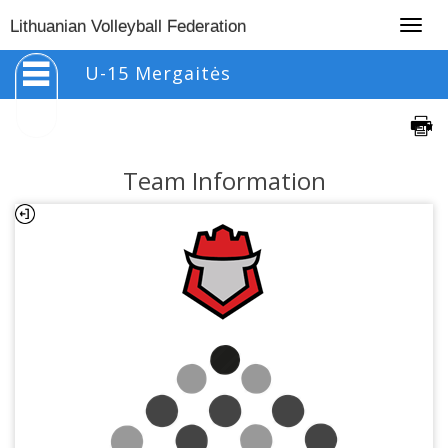
Togg
Lithuanian Volleyball Federation
navig
U-15 Mergaitės
Team Information