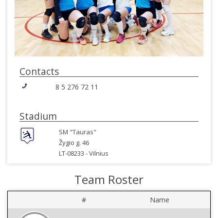
Contacts
8 5 276 72 11
Stadium
SM "Tauras"
Žygio g. 46
LT-08233 -
Vilnius
Team Roster
#
Name