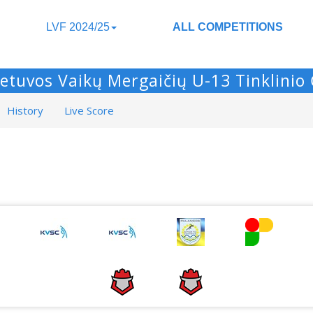
LVF 2024/25
ALL COMPETITIONS
etuvos Vaikų Mergaičių U-13 Tinklini
History
Live Score