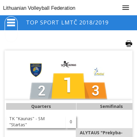
Togg
Lithuanian Volleyball Federation
navig
TOP SPORT LMTČ 2018/2019
Quarters
Semifinals
TK "Kaunas" - SM
0
"Startas"
ALYTAUS "Prekyba-