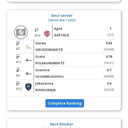
best server
(serve ace / sets)
Agnė
1
1°
GAŠTALD
(1/1)
#16
Gerda
0.83
2°
#2
GRUDZINSKAITĖ
(53/64)
Greta
0.76
3°
#11
PULKAUNINKAITĖ
(16/21)
Gvantsa
0.7
4°
#5
ULUMBELASHVILI
(42/60)
Jekaterina
0.6
5°
#13
KOVALSKAJA
(32/53)
Complete Ranking
best blocker