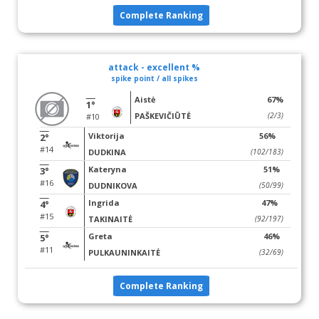
Complete Ranking
attack - excellent %
spike point / all spikes
Aistė
67%
1°
PAŠKEVIČIŪTĖ
(2/3)
#10
Viktorija
56%
2°
#14
DUDKINA
(102/183)
Kateryna
51%
3°
#16
DUDNIKOVA
(50/99)
Ingrida
47%
4°
#15
TAKINAITĖ
(92/197)
Greta
46%
5°
#11
PULKAUNINKAITĖ
(32/69)
Complete Ranking