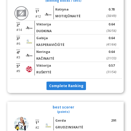
(winning blocks / sets)
Kotryna
0.78
1°
MOTIEJŪNAITĖ
(38/49)
#12
Viktorija
0.64
2°
#14
DUDKINA
(36/56)
Gabija
0.64
3°
#6
KASPERAVIČIŪTĖ
(41/64)
Neringa
0.64
4°
#3
KAČINAITĖ
(21/33)
Viktorija
0.57
5°
#9
RUŠKYTĖ
(31/54)
Complete Ranking
best scorer
(points)
Gerda
291
1°
GRUDZINSKAITĖ
#2