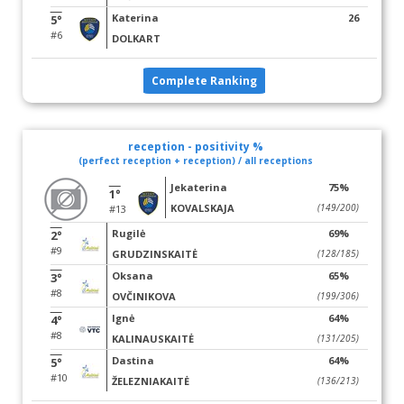
Katerina
26
5°
#6
DOLKART
Complete Ranking
reception - positivity %
(perfect reception + reception) / all receptions
Jekaterina
75%
1°
KOVALSKAJA
(149/200)
#13
Rugilė
69%
2°
#9
GRUDZINSKAITĖ
(128/185)
Oksana
65%
3°
#8
OVČINIKOVA
(199/306)
Ignė
64%
4°
#8
KALINAUSKAITĖ
(131/205)
Dastina
64%
5°
#10
ŽELEZNIAKAITĖ
(136/213)