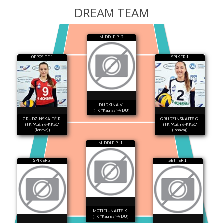
DREAM TEAM
MIDDLE B. 2
OPPOSITE 1
SPIKER 1
DUDKINA V.
(TK “Kaunas”-VDU)
GRUDZINSKAITĖ R.
GRUDZINSKAITĖ G.
(TK "Aušrinė-KKSC"
(TK "Aušrinė-KKSC"
(Jonava))
(Jonava))
MIDDLE B. 1
SPIKER 2
SETTER 1
MOTIEJŪNAITĖ K.
(TK “Kaunas”-VDU)