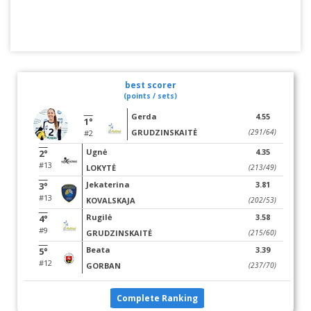
best scorer
(points / sets)
Gerda
4.55
1°
GRUDZINSKAITĖ
(291/64)
#2
Ugnė
4.35
2°
#13
LOKYTĖ
(213/49)
Jekaterina
3.81
3°
#13
KOVALSKAJA
(202/53)
Rugilė
3.58
4°
#9
GRUDZINSKAITĖ
(215/60)
Beata
3.39
5°
#12
GORBAN
(237/70)
Complete Ranking