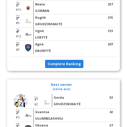
Beata
237
2°
#12
GORBAN
Rugilė
215
3°
#9
GRUDZINSKAITĖ
Ugnė
213
4°
#13
LOKYTĖ
Agnė
207
5°
#9
DAUNYTĖ
Complete Ranking
best server
(serve ace)
Gerda
53
1°
GRUDZINSKAITĖ
#2
Gvantsa
42
2°
#5
ULUMBELASHVILI
Oksana
37
3°