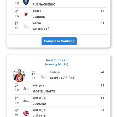
#12
RUSNACHENKO
Beata
37
4°
#12
GORBAN
Vaiva
34
5°
#7
VALIONYTĖ
Complete Ranking
best blocker
(winning blocks)
Gabija
41
1°
KASPERAVIČIŪTĖ
#6
Kotryna
38
2°
#12
MOTIEJŪNAITĖ
Viktorija
36
3°
#14
DUDKINA
Viktorija
31
4°
#9
RUŠKYTĖ