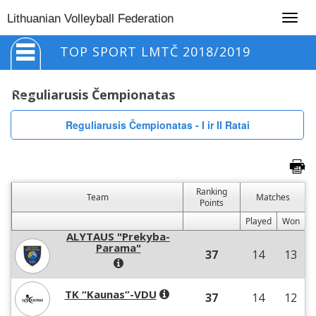
Togg
Lithuanian Volleyball Federation
navig
TOP SPORT LMTČ 2018/2019
Reguliarusis Čempionatas
Reguliarusis Čempionatas - I ir II Ratai
Ranking
Team
Matches
Points
Played
Won
ALYTAUS "Prekyba-
Parama"
37
14
13
TK “Kaunas”-VDU
37
14
12