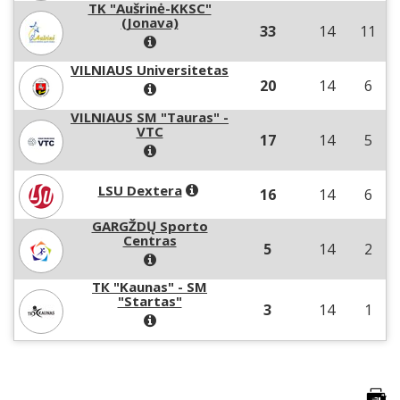
TK "Aušrinė-KKSC"
(Jonava)
33
14
11
VILNIAUS Universitetas
20
14
6
VILNIAUS SM "Tauras" -
VTC
17
14
5
LSU Dextera
16
14
6
GARGŽDŲ Sporto
Centras
5
14
2
ТК "Kaunas" - SM
"Startas"
3
14
1