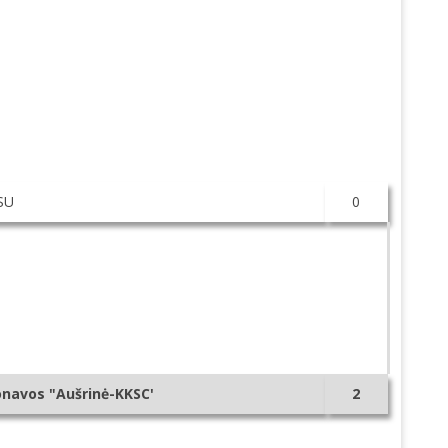
SU
0
onavos "Aušrinė-KKSC'
2