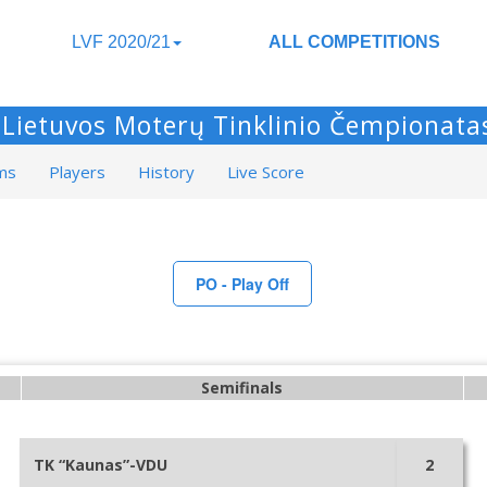
LVF 2020/21
ALL COMPETITIONS
Lietuvos Moterų Tinklinio Čempionata
ms
Players
History
Live Score
PO - Play Off
Semifinals
TK “Kaunas”-VDU
2