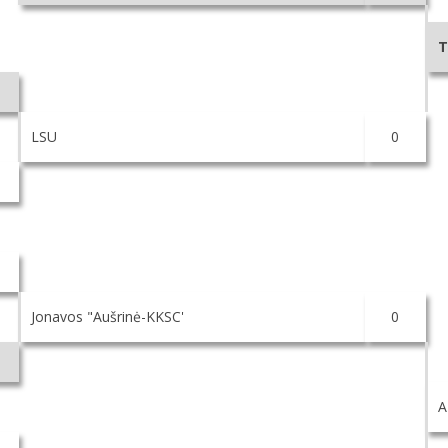
T
LSU
0
Jonavos "Aušrinė-KKSC'
0
A