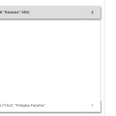
K “Kaunas”-VDU
2
LYTAUS "Prekyba-Parama"
1