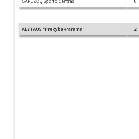
GARGŽDŲ Sporto Centras
0
ALYTAUS "Prekyba-Parama"
2