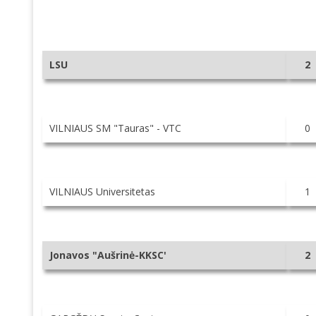
LSU
2
VILNIAUS SM "Tauras" - VTC
0
VILNIAUS Universitetas
1
Jonavos "Aušrinė-KKSC'
2