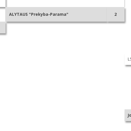
ALYTAUS "Prekyba-Parama"
2
L
J