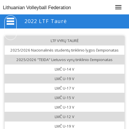
Togg
Lithuanian Volleyball Federation
navig
2022 LTF Taurė
LTF VYRŲ TAURĖ
2025/2026 Nacionalinės studentų tinklinio lygos čempionatas
2025/2026 "TEIDA" Lietuvos vyrų tinklinio čempionatas
LMČ U-14 V
LMČ U-19 V
LMČ U-17 V
LMČ U-15 V
LMČ U-13 V
LMČ U-12 V
LMČ U-19 V