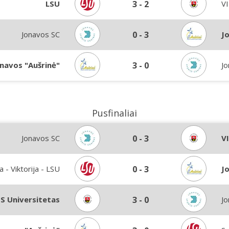
LSU
3
-
2
VI
Jonavos SC
0
-
3
J
navos "Aušrinė"
3
-
0
Jo
Pusfinaliai
Jonavos SC
0
-
3
V
a - Viktorija - LSU
0
-
3
J
S Universitetas
3
-
0
Jo