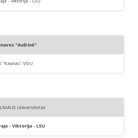
aja - Viktorija - LSU
onavos "Aušrinė"
K “Kaunas”-VDU
LNIAUS Universitetas
aja - Viktorija - LSU