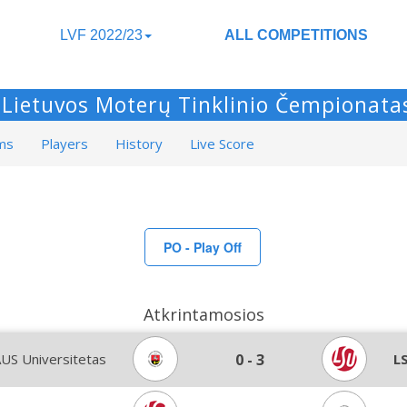
LVF 2022/23
ALL COMPETITIONS
Lietuvos Moterų Tinklinio Čempionata
ms
Players
History
Live Score
PO - Play Off
Atkrintamosios
US Universitetas
0
-
3
L