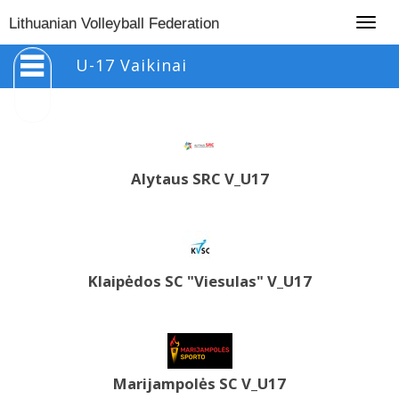
Togg
Lithuanian Volleyball Federation
navig
U-17 Vaikinai
Alytaus SRC V_U17
Klaipėdos SC "Viesulas" V_U17
Marijampolės SC V_U17